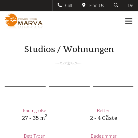
Call
Find Us
De
English
marvaapartments
Greek
+30-6974-802762
English
#marvaapartments
French
Studios / Wohnungen
info@marvaapartments.gr
Raumgröße
Betten
2
27 - 35 m
2 - 4 Gäste
Bett Typen
Badezimmer