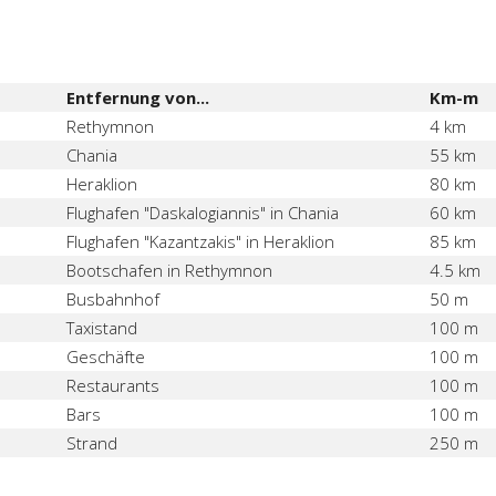
Entfernung von...
Km-m
Rethymnon
4 km
Chania
55 km
Heraklion
80 km
Flughafen "Daskalogiannis" in Chania
60 km
Flughafen "Kazantzakis" in Heraklion
85 km
Bootschafen in Rethymnon
4.5 km
Busbahnhof
50 m
Taxistand
100 m
Geschäfte
100 m
Restaurants
100 m
Bars
100 m
Strand
250 m