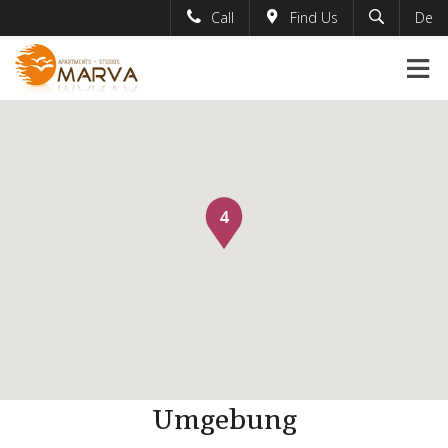
Call
Find Us
De
English
marvaapartments
Greek
+30-6974-802762
English
#marvaapartments
French
info@marvaapartments.gr
Umgebung