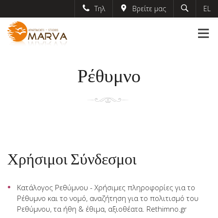
Τηλ
Βρείτε μας
EL
Ελληνικά
marvaapartments
English
+30-6974-802762
German
#marvaapartments
French
Ρέθυμνο
info@marvaapartments.gr
Χρήσιμοι Σύνδεσμοι
Κατάλογος Ρεθύμνου - Χρήσιμες πληροφορίες για το
Ρέθυμνο και το νομό, αναζήτηση για το πολιτισμό του
Ρεθύμνου, τα ήθη & έθιμα, αξιοθέατα.
Rethimno.gr